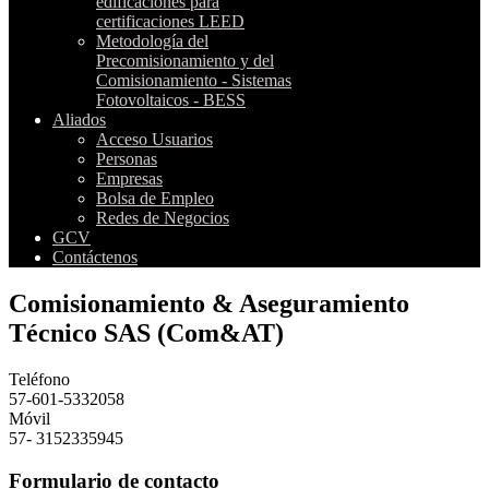
edificaciones para
certificaciones LEED
Metodología del
Precomisionamiento y del
Comisionamiento - Sistemas
Fotovoltaicos - BESS
Aliados
Acceso Usuarios
Personas
Empresas
Bolsa de Empleo
Redes de Negocios
GCV
Contáctenos
Comisionamiento & Aseguramiento
Técnico SAS (Com&AT)
Teléfono
57-601-5332058
Móvil
57- 3152335945
Formulario de contacto