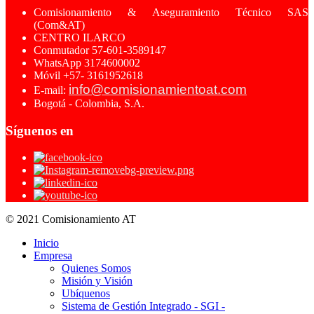
Comisionamiento & Aseguramiento Técnico SAS
(Com&AT)
CENTRO ILARCO
Conmutador 57-601-3589147
WhatsApp 3174600002
Móvil +57- 3161952618
info@comisionamientoat.com
E-mail:
Bogotá - Colombia, S.A.
Síguenos en
© 2021 Comisionamiento AT
Inicio
Empresa
Quienes Somos
Misión y Visión
Ubíquenos
Sistema de Gestión Integrado - SGI -